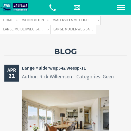
HOME
WOONBOTEN
WATERVILLA MET LIGPLAATS
LANGE MUIDERWEG 542 TE 1382 LC WEESP
LANGE MUIDERWEG 542 WEESP-11
BLOG
Lange Muiderweg 542 Weesp-11
APR
22
Author: Rick Willemsen
Categories: Geen