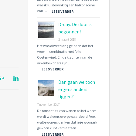
was ik luistervink bij een balkonscène
van …
LEES VERDER
D-day: De dooi is
begonnen!
2 maart 2018
Het was alweer lang geleden dat het
vroor in combinatie met felle
Oostenwind. En de klachten van de
arkenbewoners zijn …
LEES VERDER
Dan gaan we toch
ergens anders
liggen?
7 november 2017
De romantiek van wonen op het water
wordt weleens overgewaardeerd. Veel
walbewoners denken dat je je woonark
gewoon kunt verplaatsen …
LEES VERDER