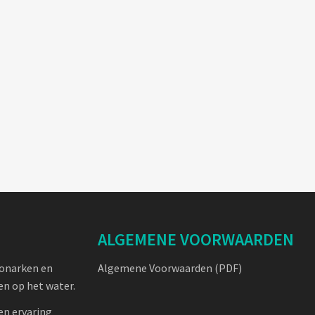
ALGEMENE VOORWAARDEN
oonarken en
Algemene Voorwaarden (PDF)
n op het water.
en ervaring