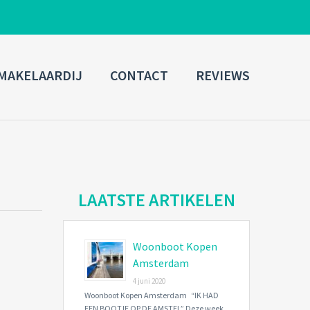
ADMIN LOGIN
MAKELAARDIJ
CONTACT
REVIEWS
Username
Password
Connect with:
LAATSTE ARTIKELEN
Woonboot Kopen
Forgot
SIGN IN
password?
Amsterdam
4 juni 2020
Remember me
Woonboot Kopen Amsterdam “IK HAD
EEN BOOTJE OP DE AMSTEL” Deze week