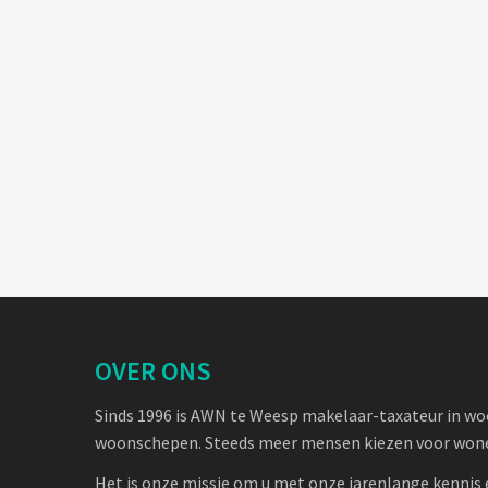
OVER ONS
Sinds 1996 is AWN te Weesp makelaar-taxateur in w
woonschepen. Steeds meer mensen kiezen voor wone
Het is onze missie om u met onze jarenlange kennis 