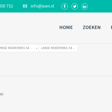
450 752
info@awn.nl
HOME
ZOEKEN
LANGE MUIDERWEG 542 TE 1382 LC WEESP
LANGE MUIDERWEG 542 WEESP-27
en