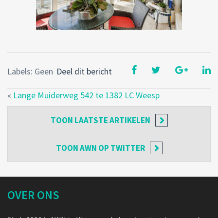
Labels: Geen
Deel dit bericht
«
Lange Muiderweg 542 te 1382 LC Weesp
TOON
LAATSTE ARTIKELEN
TOON
AWN OP TWITTER
OVER ONS