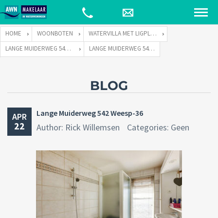
HOME
WOONBOTEN
WATERVILLA MET LIGPLAATS
LANGE MUIDERWEG 542 TE 1382 LC WEESP
LANGE MUIDERWEG 542 WEESP-36
BLOG
Lange Muiderweg 542 Weesp-36
APR
22
Author: Rick Willemsen
Categories: Geen