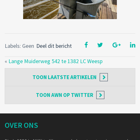
Labels: Geen
Deel dit bericht
«
Lange Muiderweg 542 te 1382 LC Weesp
TOON
LAATSTE ARTIKELEN
TOON
AWN OP TWITTER
OVER ONS