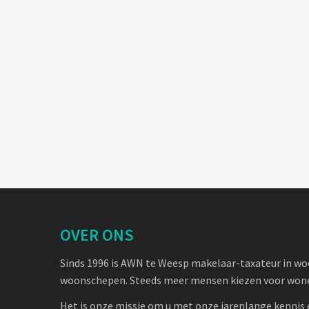
OVER ONS
Sinds 1996 is AWN te Weesp makelaar-taxateur in w
woonschepen. Steeds meer mensen kiezen voor wone
Het is onze missie om u met onze jarenlange kennis 