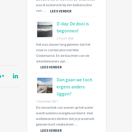
was ik luistervink bij een balkonscène
van …
LEES VERDER
D-day: De dooi is
begonnen!
2 maart 2018
Het was alweer lang geleden dat het
vroor in combinatie met felle
Oostenwind. En de klachten van de
arkenbewoners zijn …
LEES VERDER
Dan gaan we toch
ergens anders
liggen?
7 november 2017
De romantiek van wonen op het water
wordt weleens overgewaardeerd. Veel
walbewoners denken dat je je woonark
gewoon kunt verplaatsen …
LEES VERDER