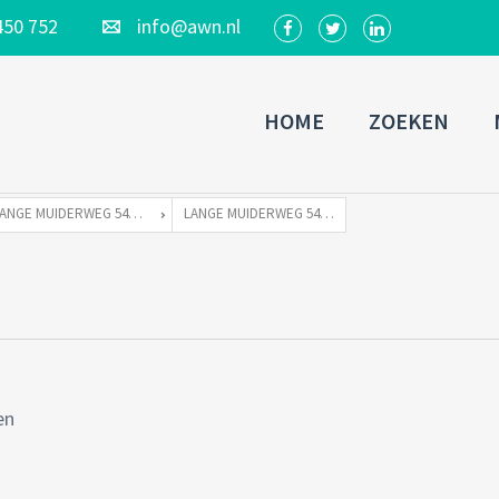
450 752
info@awn.nl
HOME
ZOEKEN
LANGE MUIDERWEG 542 TE 1382 LC WEESP
LANGE MUIDERWEG 542 WEESP-51
en