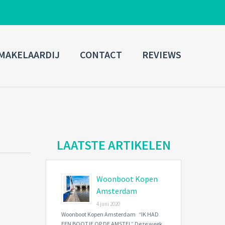
ADMIN LOGIN
MAKELAARDIJ
CONTACT
REVIEWS
Username
Password
Connect with:
LAATSTE ARTIKELEN
Woonboot Kopen
Forgot
SIGN IN
password?
Amsterdam
4 juni 2020
Remember me
Woonboot Kopen Amsterdam “IK HAD
EEN BOOTJE OP DE AMSTEL” Deze week