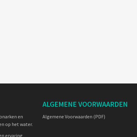
ALGEMENE VOORWAARDEN
oonarken en
Algemene Voorwaarden (PDF)
n op het water.
en ervaring