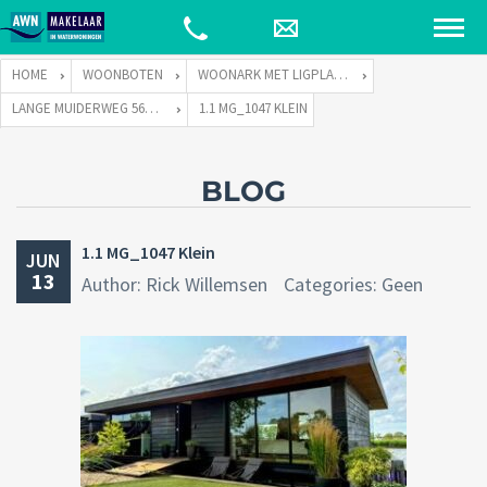
HOME
WOONBOTEN
WOONARK MET LIGPLAATS
LANGE MUIDERWEG 569-S TE 1382 LD WEESP
1.1 MG_1047 KLEIN
BLOG
1.1 MG_1047 Klein
JUN
13
Author: Rick Willemsen
Categories: Geen