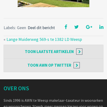
Labels: Geen
Deel dit bericht
«
Lange Muiderweg 569-s te 1382 LD Weesp
TOON
LAATSTE ARTIKELEN
TOON
AWN OP TWITTER
OVER ONS
Sinds 1996 is AWN te Weesp makelaar-taxateur in woonarken
en woonschepen. Steeds meer mensen kiezen voor wonen op