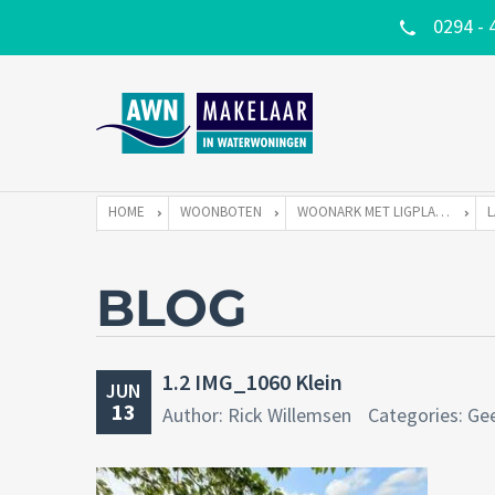
0294 - 
HOME
WOONBOTEN
WOONARK MET LIGPLAATS
BLOG
1.2 IMG_1060 Klein
JUN
13
Author: Rick Willemsen
Categories: Ge