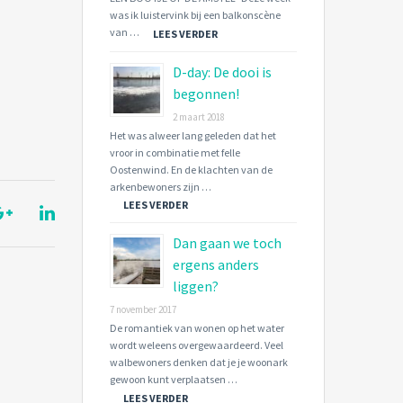
was ik luistervink bij een balkonscène
van …
LEES VERDER
D-day: De dooi is
begonnen!
2 maart 2018
Het was alweer lang geleden dat het
vroor in combinatie met felle
Oostenwind. En de klachten van de
arkenbewoners zijn …
LEES VERDER
Dan gaan we toch
ergens anders
liggen?
7 november 2017
De romantiek van wonen op het water
wordt weleens overgewaardeerd. Veel
walbewoners denken dat je je woonark
gewoon kunt verplaatsen …
LEES VERDER