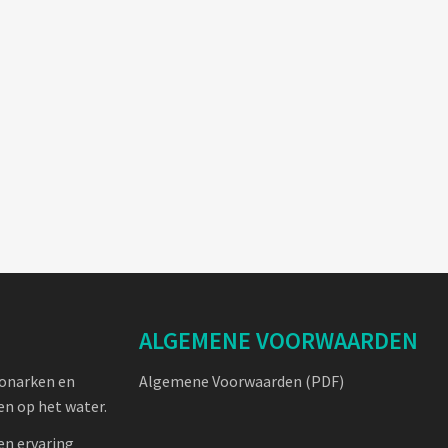
ALGEMENE VOORWAARDEN
oonarken en
Algemene Voorwaarden (PDF)
n op het water.
en ervaring