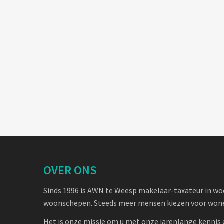
OVER ONS
Sinds 1996 is AWN te Weesp makelaar-taxateur in w
woonschepen. Steeds meer mensen kiezen voor wone
Het is onze missie om u met onze jarenlange kennis 