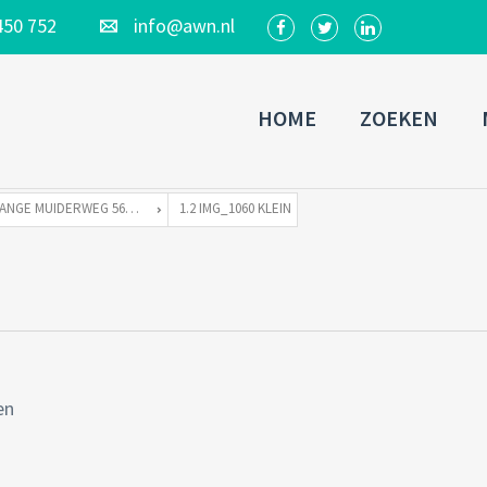
450 752
info@awn.nl
HOME
ZOEKEN
LANGE MUIDERWEG 569-S TE 1382 LD WEESP
1.2 IMG_1060 KLEIN
en