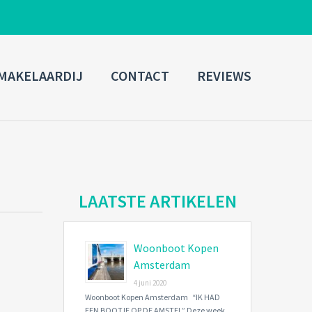
ADMIN LOGIN
MAKELAARDIJ
CONTACT
REVIEWS
Username
Password
Connect with:
LAATSTE ARTIKELEN
Woonboot Kopen
Forgot
SIGN IN
password?
Amsterdam
4 juni 2020
Remember me
Woonboot Kopen Amsterdam “IK HAD
EEN BOOTJE OP DE AMSTEL” Deze week