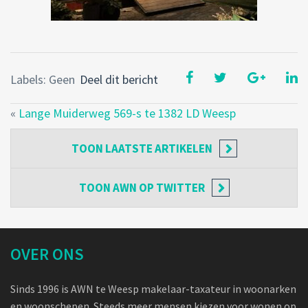
Labels: Geen
Deel dit bericht
«
Lange Muiderweg 569-s te 1382 LD Weesp
TOON
LAATSTE ARTIKELEN
TOON
AWN OP TWITTER
OVER ONS
Sinds 1996 is AWN te Weesp makelaar-taxateur in woonarken
en woonschepen. Steeds meer mensen kiezen voor wonen op