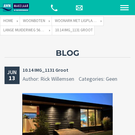
HOME
WOONBOTEN
WOONARK MET LIGPLAATS
LANGE MUIDERWEG 569-S TE 1382 LD WEESP
10.14 IMG_1131 GROOT
BLOG
10.14 IMG_1131 Groot
JUN
13
Author: Rick Willemsen
Categories: Geen