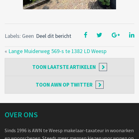
Labels: Geen
Deel dit bericht
«
Lange Muiderweg 569-s te 1382 LD Weesp
TOON
LAATSTE ARTIKELEN
TOON
AWN OP TWITTER
OVER ONS
Sinds 1996 is AWN te Weesp makelaar-taxateur in woonarken
en woonschepen. Steeds meer mensen kiezen voor wonen op