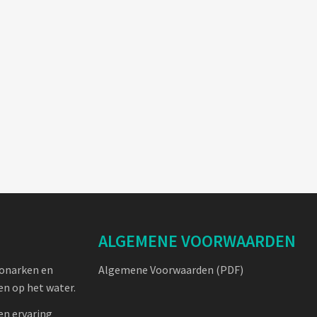
ALGEMENE VOORWAARDEN
oonarken en
Algemene Voorwaarden (PDF)
n op het water.
en ervaring