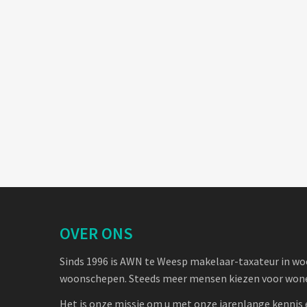
OVER ONS
Sinds 1996 is AWN te Weesp makelaar-taxateur in w
woonschepen. Steeds meer mensen kiezen voor wone
Het is onze missie om u met onze jarenlange kennis 