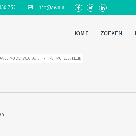
450 752
info@awn.nl
HOME
ZOEKEN
LANGE MUIDERWEG 569-S TE 1382 LD WEESP
4.7 IMG_1305 KLEIN
en