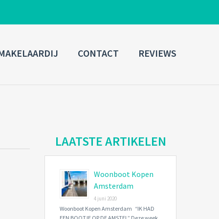
ADMIN LOGIN
MAKELAARDIJ
CONTACT
REVIEWS
Username
Password
Connect with:
LAATSTE ARTIKELEN
Woonboot Kopen
Forgot
SIGN IN
password?
Amsterdam
4 juni 2020
Remember me
Woonboot Kopen Amsterdam “IK HAD
EEN BOOTJE OP DE AMSTEL” Deze week