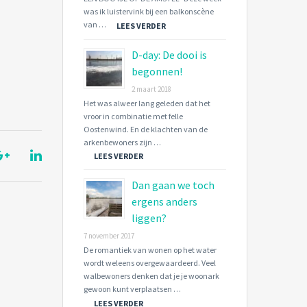
was ik luistervink bij een balkonscène
van …
LEES VERDER
D-day: De dooi is
begonnen!
2 maart 2018
Het was alweer lang geleden dat het
vroor in combinatie met felle
Oostenwind. En de klachten van de
arkenbewoners zijn …
LEES VERDER
Dan gaan we toch
ergens anders
liggen?
7 november 2017
De romantiek van wonen op het water
wordt weleens overgewaardeerd. Veel
walbewoners denken dat je je woonark
gewoon kunt verplaatsen …
LEES VERDER