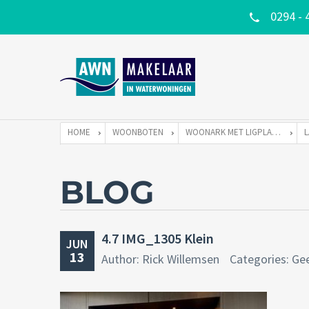
0294 - 
HOME
WOONBOTEN
WOONARK MET LIGPLAATS
BLOG
4.7 IMG_1305 Klein
JUN
13
Author: Rick Willemsen
Categories: Ge