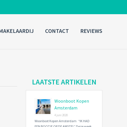
ADMIN LOGIN
MAKELAARDIJ
CONTACT
REVIEWS
Username
Password
Connect with:
LAATSTE ARTIKELEN
Woonboot Kopen
Forgot
SIGN IN
password?
Amsterdam
4 juni 2020
Remember me
Woonboot Kopen Amsterdam “IK HAD
EEN BOOTJE OP DE AMSTEL” Deze week