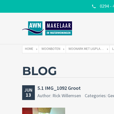
0294 - 
HOME
WOONBOTEN
WOONARK MET LIGPLAATS
BLOG
5.1 IMG_1092 Groot
JUN
13
Author: Rick Willemsen
Categories: Ge