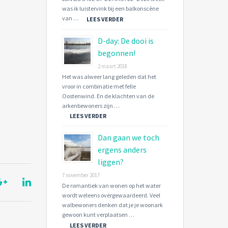
was ik luistervink bij een balkonscène
van …
LEES VERDER
D-day: De dooi is
begonnen!
2 maart 2018
Het was alweer lang geleden dat het
vroor in combinatie met felle
Oostenwind. En de klachten van de
arkenbewoners zijn …
LEES VERDER
Dan gaan we toch
ergens anders
liggen?
7 november 2017
De romantiek van wonen op het water
wordt weleens overgewaardeerd. Veel
walbewoners denken dat je je woonark
gewoon kunt verplaatsen …
LEES VERDER