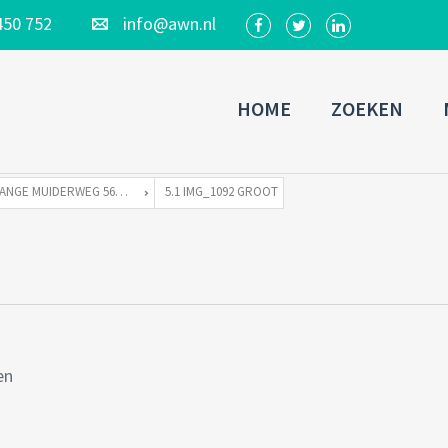
450 752
info@awn.nl
HOME
ZOEKEN
LANGE MUIDERWEG 569-S TE 1382 LD WEESP
5.1 IMG_1092 GROOT
en