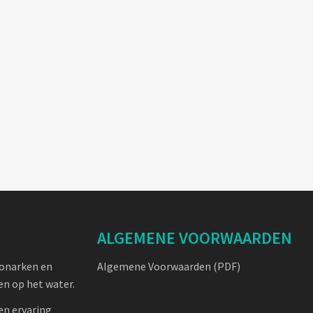
ALGEMENE VOORWAARDEN
oonarken en
Algemene Voorwaarden (PDF)
n op het water.
en ervaring