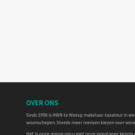
OVER ONS
Sinds 1996 is AWN te Weesp makelaar-taxateur in w
woonschepen. Steeds meer mensen kiezen voor wone
Het is onze missie om u met onze jarenlange kennis 