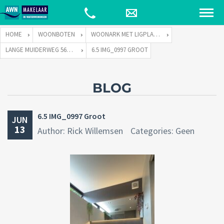
HOME
WOONBOTEN
WOONARK MET LIGPLAATS
LANGE MUIDERWEG 569-S TE 1382 LD WEESP
6.5 IMG_0997 GROOT
BLOG
6.5 IMG_0997 Groot
JUN
13
Author: Rick Willemsen
Categories: Geen