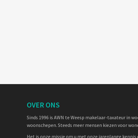
OVER ONS
Sinds 1996 is AWN te Weesp makelaar-taxateur in w
woonschepen. Steeds meer mensen kiezen voor wone
Het is onze missie om u met onze jarenlange kennis 