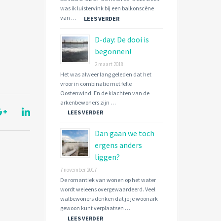
was ik luistervink bij een balkonscène
van …
LEES VERDER
D-day: De dooi is
begonnen!
2 maart 2018
Het was alweer lang geleden dat het
vroor in combinatie met felle
Oostenwind. En de klachten van de
arkenbewoners zijn …
LEES VERDER
Dan gaan we toch
ergens anders
liggen?
7 november 2017
De romantiek van wonen op het water
wordt weleens overgewaardeerd. Veel
walbewoners denken dat je je woonark
gewoon kunt verplaatsen …
LEES VERDER