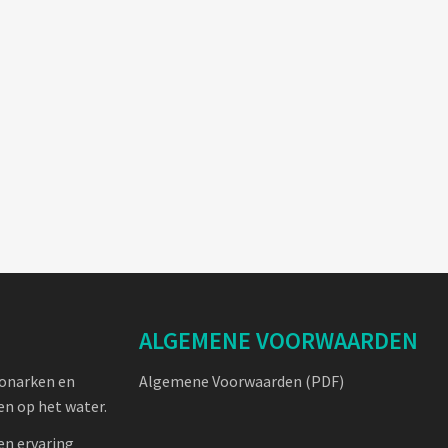
ALGEMENE VOORWAARDEN
oonarken en
Algemene Voorwaarden (PDF)
n op het water.
en ervaring