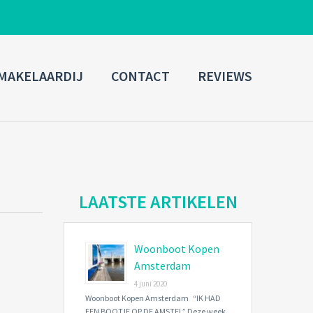
ADMIN LOGIN
MAKELAARDIJ
CONTACT
REVIEWS
Username
Password
Connect with:
LAATSTE ARTIKELEN
Woonboot Kopen
Forgot
SIGN IN
password?
Amsterdam
4 juni 2020
Remember me
Woonboot Kopen Amsterdam “IK HAD
EEN BOOTJE OP DE AMSTEL” Deze week