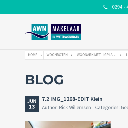
0294 - 
HOME
WOONBOTEN
WOONARK MET LIGPLAATS
BLOG
7.2 IMG_1268-EDIT Klein
JUN
13
Author: Rick Willemsen
Categories: Ge