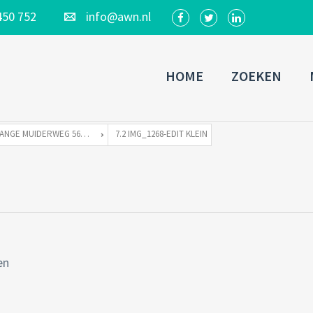
450 752
info@awn.nl
HOME
ZOEKEN
LANGE MUIDERWEG 569-S TE 1382 LD WEESP
7.2 IMG_1268-EDIT KLEIN
en