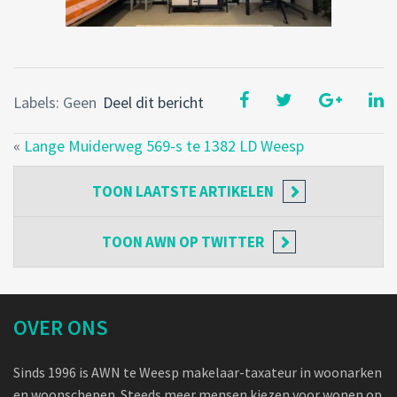
Labels: Geen
Deel dit bericht
«
Lange Muiderweg 569-s te 1382 LD Weesp
TOON
LAATSTE ARTIKELEN
TOON
AWN OP TWITTER
OVER ONS
Sinds 1996 is AWN te Weesp makelaar-taxateur in woonarken
en woonschepen. Steeds meer mensen kiezen voor wonen op