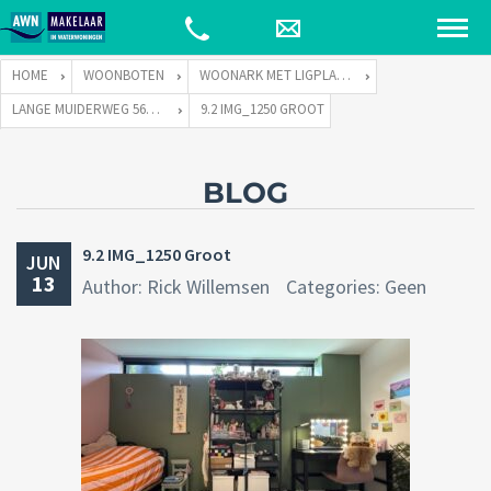
HOME
WOONBOTEN
WOONARK MET LIGPLAATS
LANGE MUIDERWEG 569-S TE 1382 LD WEESP
9.2 IMG_1250 GROOT
BLOG
9.2 IMG_1250 Groot
JUN
13
Author: Rick Willemsen
Categories: Geen