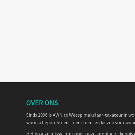
OVER ONS
Sinds 1996 is AWN te Weesp makelaar-taxateur in w
woonschepen. Steeds meer mensen kiezen voor wone
Het is onze missie om u met onze jarenlange kennis 