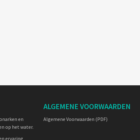
ALGEMENE VOORWAARDEN
oonarken en
Algemene Voorwaarden (PDF)
n op het water.
en ervaring