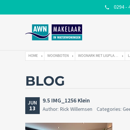
0294 - 
HOME
WOONBOTEN
WOONARK MET LIGPLAATS
BLOG
9.5 IMG_1256 Klein
JUN
13
Author: Rick Willemsen
Categories: Ge