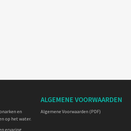
ALGEMENE VOORWAARDEN
oonarken en
Algemene Voorwaarden (PDF)
n op het water.
en ervaring