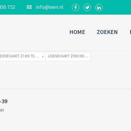
450 752
info@awn.nl
HOME
ZOEKEN
LEIDSEVAART 27-WS TE 2211 WB NOORDWIJKERHOUT
LEIDSEVAART 27WS NOORDWIJKERHOUT-39
-39
en