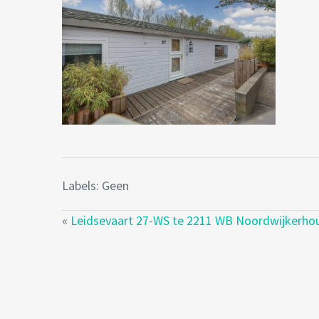
Labels: Geen
«
Leidsevaart 27-WS te 2211 WB Noordwijkerho