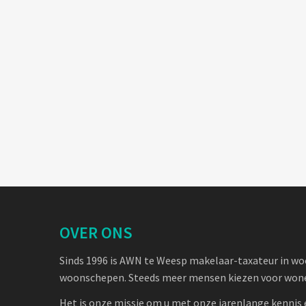
OVER ONS
Sinds 1996 is AWN te Weesp makelaar-taxateur in w
woonschepen. Steeds meer mensen kiezen voor wone
Het is onze missie om u met onze jarenlange kennis 