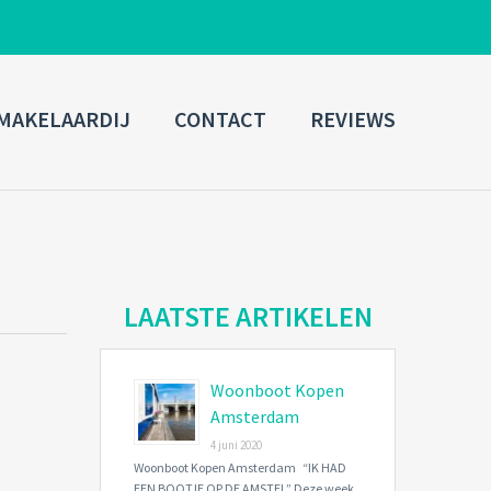
ADMIN LOGIN
MAKELAARDIJ
CONTACT
REVIEWS
Username
Password
Connect with:
LAATSTE ARTIKELEN
Woonboot Kopen
Forgot
SIGN IN
password?
Amsterdam
4 juni 2020
Remember me
Woonboot Kopen Amsterdam “IK HAD
EEN BOOTJE OP DE AMSTEL” Deze week