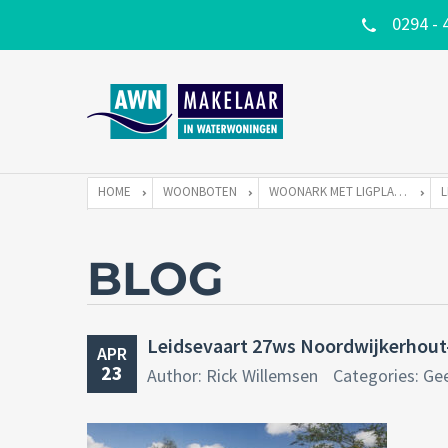
0294 - 
HOME
WOONBOTEN
WOONARK MET LIGPLAATS
BLOG
Leidsevaart 27ws Noordwijkerhout
APR
23
Author: Rick Willemsen
Categories: Ge