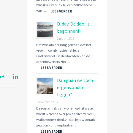
was ik luistervink bij een balkonscène
van …
LEES VERDER
D-day: De dooi is
begonnen!
2 maart 2018
Het was alweer lang geleden dat het
vroor in combinatie met felle
Oostenwind. En de klachten van de
arkenbewoners zijn …
LEES VERDER
Dan gaan we toch
ergens anders
liggen?
7 november 2017
De romantiek van wonen op het water
wordt weleens overgewaardeerd. Veel
walbewoners denken dat je je woonark
gewoon kunt verplaatsen …
LEES VERDER