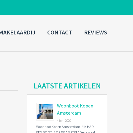
ADMIN LOGIN
MAKELAARDIJ
CONTACT
REVIEWS
Username
Password
Connect with:
LAATSTE ARTIKELEN
Woonboot Kopen
Forgot
SIGN IN
password?
Amsterdam
4 juni 2020
Remember me
Woonboot Kopen Amsterdam “IK HAD
EEN BOOTJE OP DE AMSTEL” Deze week