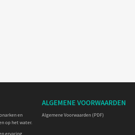
ALGEMENE VOORWAARDEN
oonarken en
Algemene Voorwaarden (PDF)
n op het water.
en ervaring