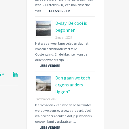
was ik luistervink bij een balkonscène
van …
LEES VERDER
D-day: De dooi is
begonnen!
2 maart 2018
Het was alweer lang geleden dat het
vroor in combinatie met felle
Oostenwind. En de klachten van de
arkenbewoners zijn …
LEES VERDER
Dan gaan we toch
ergens anders
liggen?
7 november 2017
De romantiek van wonen op het water
wordt weleens overgewaardeerd. Veel
walbewoners denken dat je je woonark
gewoon kunt verplaatsen …
LEES VERDER