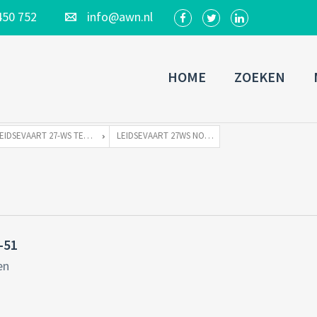
450 752
info@awn.nl
HOME
ZOEKEN
LEIDSEVAART 27-WS TE 2211 WB NOORDWIJKERHOUT
LEIDSEVAART 27WS NOORDWIJKERHOUT-51
-51
en