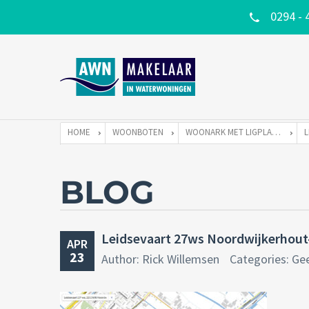
0294 - 
HOME
WOONBOTEN
WOONARK MET LIGPLAATS
BLOG
Leidsevaart 27ws Noordwijkerhout
APR
23
Author: Rick Willemsen
Categories: Ge