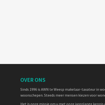
OVER ONS
Sinds 1996 is AWN te Weesp makelaar-taxateur in w
woonschepen. Steeds meer mensen kiezen voor wone
Het is onze missie om u met onze jarenlange kennis 