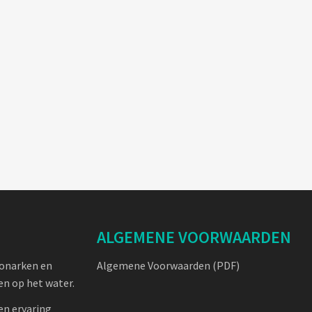
ALGEMENE VOORWAARDEN
oonarken en
Algemene Voorwaarden (PDF)
n op het water.
en ervaring