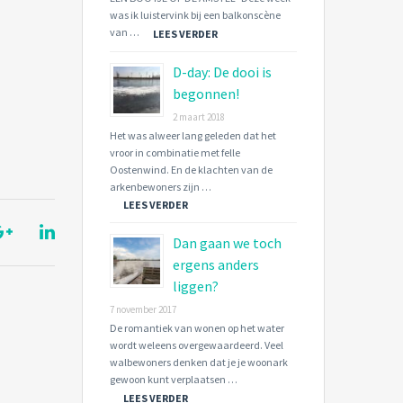
was ik luistervink bij een balkonscène
van …
LEES VERDER
D-day: De dooi is
begonnen!
2 maart 2018
Het was alweer lang geleden dat het
vroor in combinatie met felle
Oostenwind. En de klachten van de
arkenbewoners zijn …
LEES VERDER
Dan gaan we toch
ergens anders
liggen?
7 november 2017
De romantiek van wonen op het water
wordt weleens overgewaardeerd. Veel
walbewoners denken dat je je woonark
gewoon kunt verplaatsen …
LEES VERDER