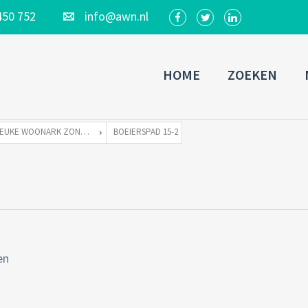
450 752
info@awn.nl
HOME
ZOEKEN
LEUKE WOONARK ZONDER LIGPLAATS
BOEIERSPAD 15-2
en