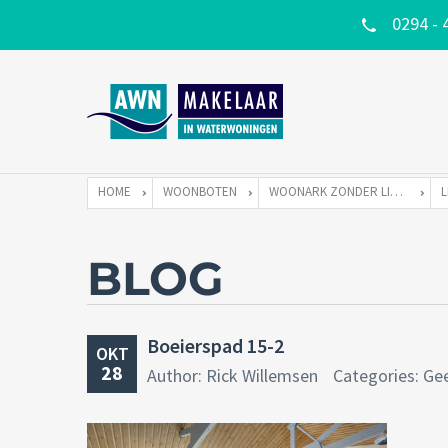
0294 - 
HOME
WOONBOTEN
WOONARK ZONDER LIGPLAATS
BLOG
Boeierspad 15-2
OKT
28
Author: Rick Willemsen
Categories: Ge