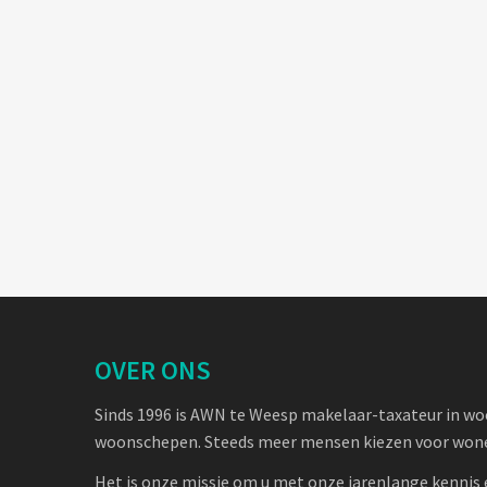
OVER ONS
Sinds 1996 is AWN te Weesp makelaar-taxateur in w
woonschepen. Steeds meer mensen kiezen voor wone
Het is onze missie om u met onze jarenlange kennis 