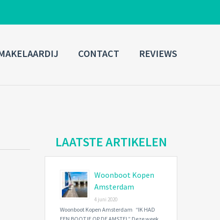
ADMIN LOGIN
MAKELAARDIJ
CONTACT
REVIEWS
Username
Password
Connect with:
LAATSTE ARTIKELEN
Woonboot Kopen
Forgot
SIGN IN
password?
Amsterdam
4 juni 2020
Remember me
Woonboot Kopen Amsterdam “IK HAD
EEN BOOTJE OP DE AMSTEL” Deze week