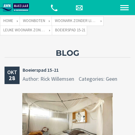
HOME
WOONBOTEN
WOONARK ZONDER LIGPLAATS
LEUKE WOONARK ZONDER LIGPLAATS
BOEIERSPAD 15-21
BLOG
Boeierspad 15-21
OKT
28
Author: Rick Willemsen
Categories: Geen