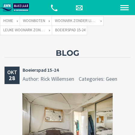
HOME
WOONBOTEN
WOONARK ZONDER LIGPLAATS
LEUKE WOONARK ZONDER LIGPLAATS
BOEIERSPAD 15-24
BLOG
Boeierspad 15-24
OKT
28
Author: Rick Willemsen
Categories: Geen