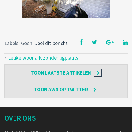
Labels: Geen
Deel dit bericht
«
Leuke woonark zonder ligplaats
TOON
LAATSTE ARTIKELEN
TOON
AWN OP TWITTER
OVER ONS