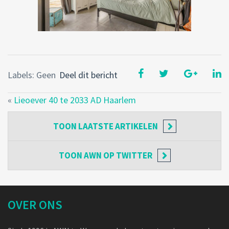
Labels: Geen
Deel dit bericht
«
Lieoever 40 te 2033 AD Haarlem
TOON
LAATSTE ARTIKELEN
TOON
AWN OP TWITTER
OVER ONS