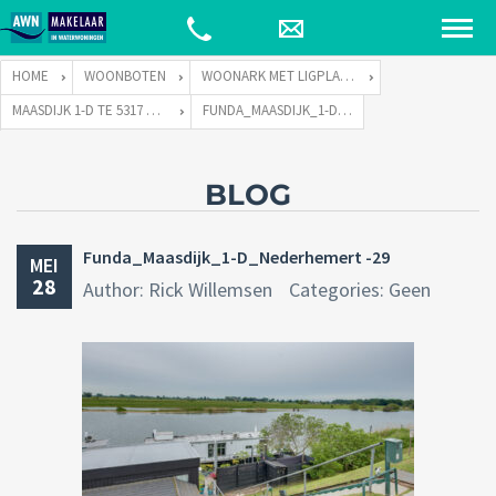
HOME
WOONBOTEN
WOONARK MET LIGPLAATS
MAASDIJK 1-D TE 5317 KP NEDERHEMERT
FUNDA_MAASDIJK_1-D_NEDERHEMERT -29
BLOG
Funda_Maasdijk_1-D_Nederhemert -29
MEI
28
Author: Rick Willemsen
Categories: Geen