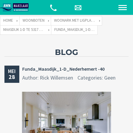
HOME
WOONBOTEN
WOONARK MET LIGPLAATS
MAASDIJK 1-D TE 5317 KP NEDERHEMERT
FUNDA_MAASDIJK_1-D_NEDERHEMERT -40
BLOG
Funda_Maasdijk_1-D_Nederhemert -40
MEI
28
Author: Rick Willemsen
Categories: Geen