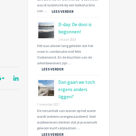
was ik luistervink bij een balkonscène
van …
LEES VERDER
D-day: De dooi is
begonnen!
2 maart 2018
Het was alweer lang geleden dat het
vroor in combinatie met felle
Oostenwind. En de klachten van de
arkenbewoners zijn …
LEES VERDER
Dan gaan we toch
ergens anders
liggen?
7 november 2017
De romantiek van wonen op het water
wordt weleens overgewaardeerd. Veel
walbewoners denken dat je je woonark
gewoon kunt verplaatsen …
LEES VERDER