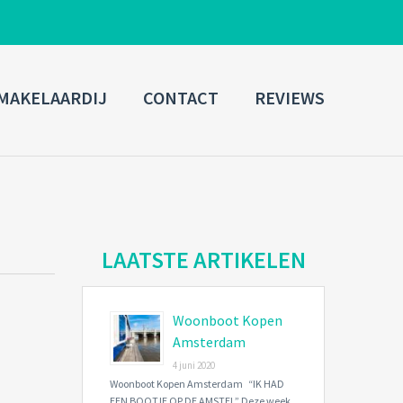
ADMIN LOGIN
MAKELAARDIJ
CONTACT
REVIEWS
Username
Password
Connect with:
LAATSTE ARTIKELEN
Woonboot Kopen
Forgot
SIGN IN
password?
Amsterdam
4 juni 2020
Remember me
Woonboot Kopen Amsterdam “IK HAD
EEN BOOTJE OP DE AMSTEL” Deze week