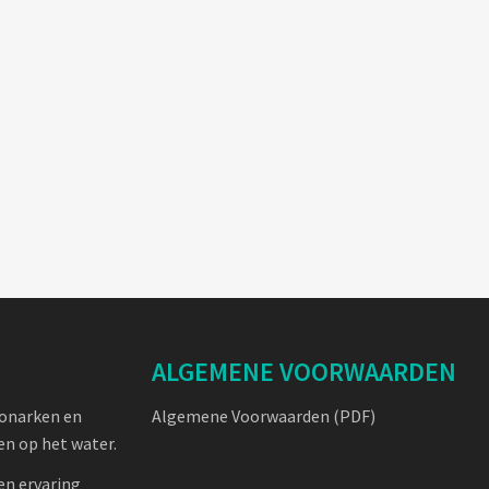
ALGEMENE VOORWAARDEN
oonarken en
Algemene Voorwaarden (PDF)
n op het water.
en ervaring