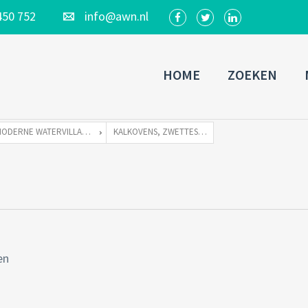
450 752
info@awn.nl
HOME
ZOEKEN
MODERNE WATERVILLA TE KOOP ZONDER LIGPLAATS
KALKOVENS, ZWETTESTRAAT 10_02
en