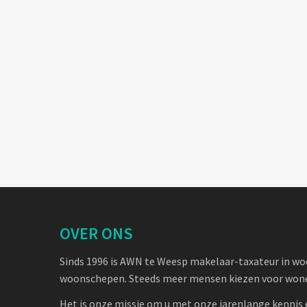
OVER ONS
Sinds 1996 is AWN te Weesp makelaar-taxateur in w
woonschepen. Steeds meer mensen kiezen voor wone
Het is onze missie om u met onze jarenlange kennis 