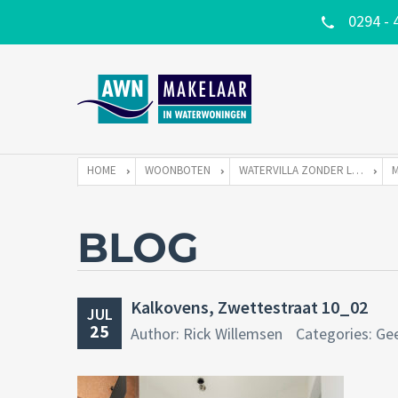
0294 - 
HOME
WOONBOTEN
WATERVILLA ZONDER LIGPLAATS
BLOG
Kalkovens, Zwettestraat 10_02
JUL
25
Author: Rick Willemsen
Categories: Ge