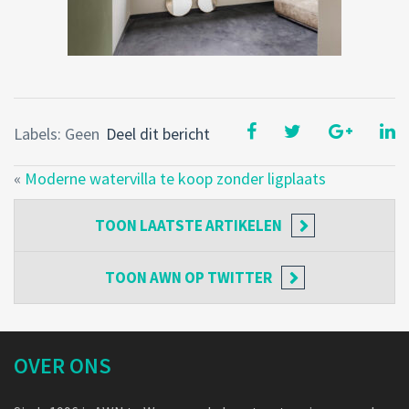
Labels: Geen
Deel dit bericht
«
Moderne watervilla te koop zonder ligplaats
TOON
LAATSTE ARTIKELEN
TOON
AWN OP TWITTER
OVER ONS