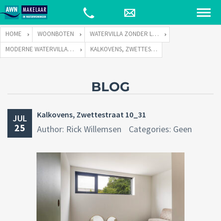
HOME
WOONBOTEN
WATERVILLA ZONDER LIGPLAATS
MODERNE WATERVILLA TE KOOP ZONDER LIGPLAATS
KALKOVENS, ZWETTESTRAAT 10_31
BLOG
Kalkovens, Zwettestraat 10_31
JUL
25
Author: Rick Willemsen
Categories: Geen