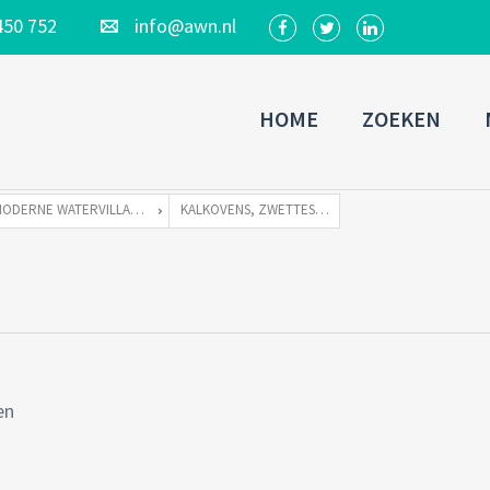
450 752
info@awn.nl
HOME
ZOEKEN
MODERNE WATERVILLA TE KOOP ZONDER LIGPLAATS
KALKOVENS, ZWETTESTRAAT 10_35
en