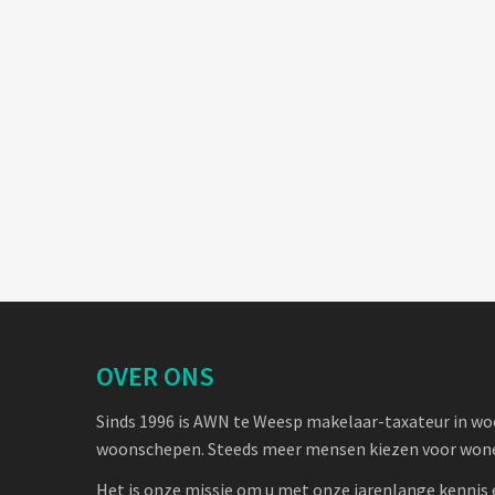
OVER ONS
Sinds 1996 is AWN te Weesp makelaar-taxateur in w
woonschepen. Steeds meer mensen kiezen voor wone
Het is onze missie om u met onze jarenlange kennis 