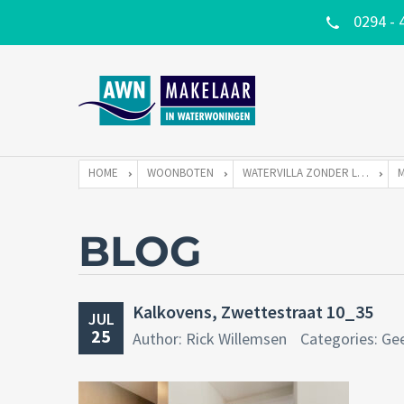
0294 - 
HOME
WOONBOTEN
WATERVILLA ZONDER LIGPLAATS
BLOG
Kalkovens, Zwettestraat 10_35
JUL
25
Author: Rick Willemsen
Categories: Ge