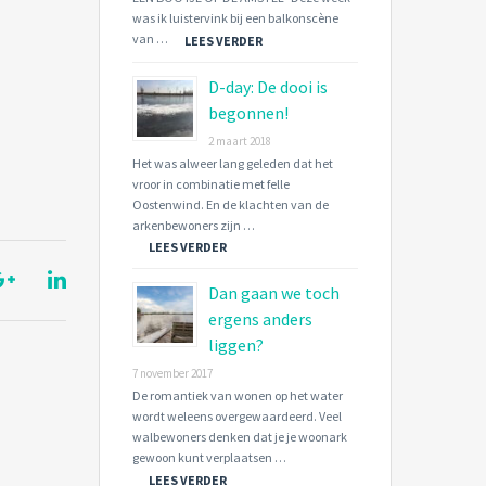
was ik luistervink bij een balkonscène
van …
LEES VERDER
D-day: De dooi is
begonnen!
2 maart 2018
Het was alweer lang geleden dat het
vroor in combinatie met felle
Oostenwind. En de klachten van de
arkenbewoners zijn …
LEES VERDER
Dan gaan we toch
ergens anders
liggen?
7 november 2017
De romantiek van wonen op het water
wordt weleens overgewaardeerd. Veel
walbewoners denken dat je je woonark
gewoon kunt verplaatsen …
LEES VERDER