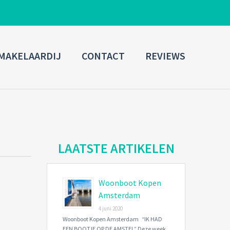
ADMIN LOGIN
MAKELAARDIJ
CONTACT
REVIEWS
Username
Password
Connect with:
LAATSTE ARTIKELEN
Woonboot Kopen
Forgot
SIGN IN
password?
Amsterdam
4 juni 2020
Remember me
Woonboot Kopen Amsterdam “IK HAD
EEN BOOTJE OP DE AMSTEL” Deze week