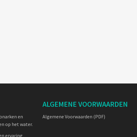
ALGEMENE VOORWAARDEN
oonarken en
Algemene Voorwaarden (PDF)
n op het water.
en ervaring