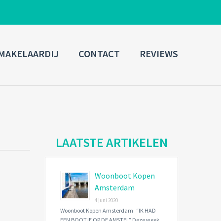
ADMIN LOGIN
MAKELAARDIJ
CONTACT
REVIEWS
Username
Password
Connect with:
LAATSTE ARTIKELEN
Woonboot Kopen
Forgot
SIGN IN
password?
Amsterdam
4 juni 2020
Remember me
Woonboot Kopen Amsterdam “IK HAD
EEN BOOTJE OP DE AMSTEL” Deze week