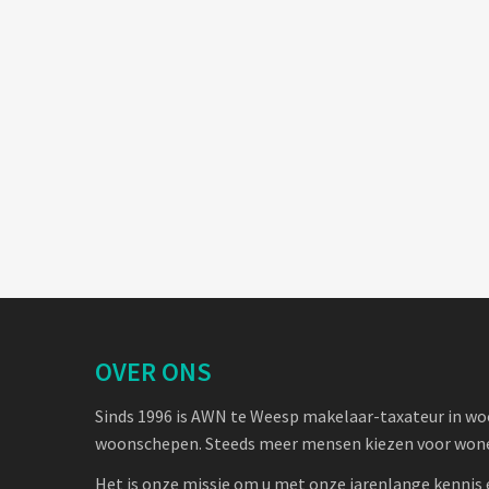
OVER ONS
Sinds 1996 is AWN te Weesp makelaar-taxateur in w
woonschepen. Steeds meer mensen kiezen voor wone
Het is onze missie om u met onze jarenlange kennis 