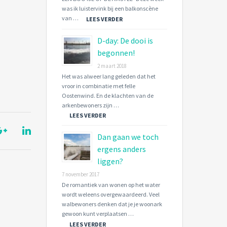
was ik luistervink bij een balkonscène
van …
LEES VERDER
D-day: De dooi is
begonnen!
2 maart 2018
Het was alweer lang geleden dat het
vroor in combinatie met felle
Oostenwind. En de klachten van de
arkenbewoners zijn …
LEES VERDER
Dan gaan we toch
ergens anders
liggen?
7 november 2017
De romantiek van wonen op het water
wordt weleens overgewaardeerd. Veel
walbewoners denken dat je je woonark
gewoon kunt verplaatsen …
LEES VERDER