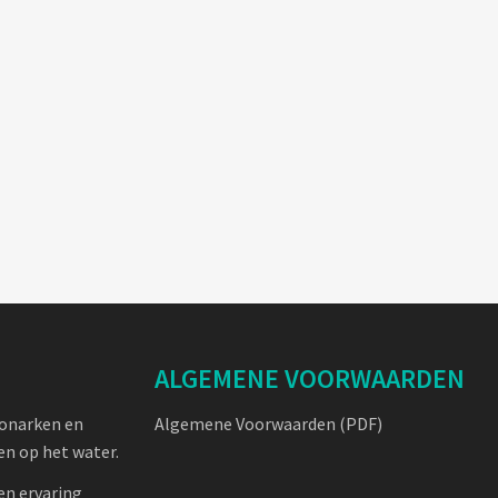
ALGEMENE VOORWAARDEN
oonarken en
Algemene Voorwaarden (PDF)
n op het water.
en ervaring