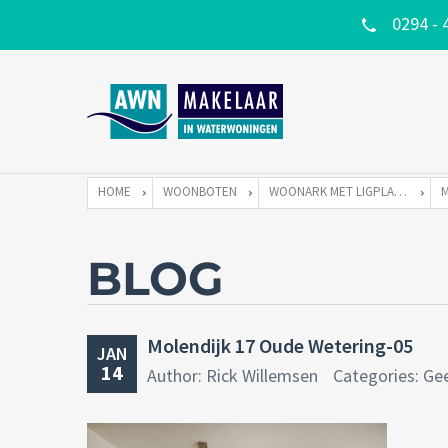
0294 - 
HOME
WOONBOTEN
WOONARK MET LIGPLAATS
BLOG
Molendijk 17 Oude Wetering-05
JAN
14
Author: Rick Willemsen
Categories: Ge