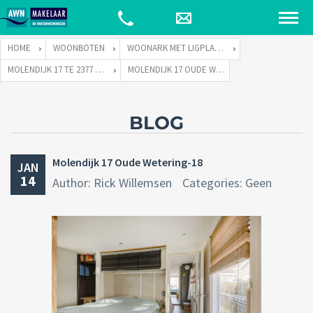
HOME
WOONBOTEN
WOONARK MET LIGPLAATS
MOLENDIJK 17 TE 2377 VD OUDE WETERING
MOLENDIJK 17 OUDE WETERING-18
BLOG
Molendijk 17 Oude Wetering-18
JAN
14
Author: Rick Willemsen
Categories: Geen