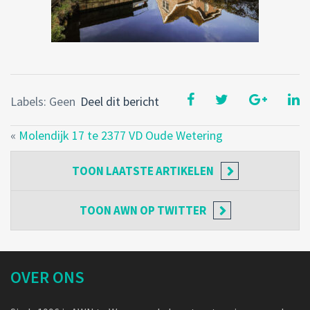
Labels: Geen
Deel dit bericht
«
Molendijk 17 te 2377 VD Oude Wetering
TOON
LAATSTE ARTIKELEN
TOON
AWN OP TWITTER
OVER ONS