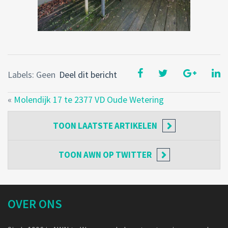
Labels: Geen
Deel dit bericht
«
Molendijk 17 te 2377 VD Oude Wetering
TOON
LAATSTE ARTIKELEN
TOON
AWN OP TWITTER
OVER ONS