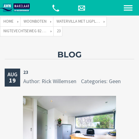
HOME
WOONBOTEN
WATERVILLA MET LIGPLAATS
NIGTEVECHTSEWEG 82 TE VREELAND
23
BLOG
23
AUG
19
Author: Rick Willemsen
Categories: Geen