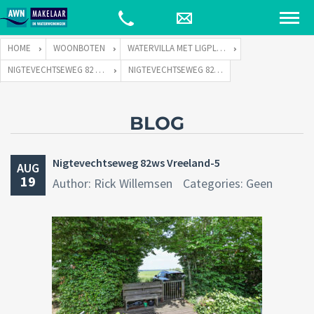
HOME
WOONBOTEN
WATERVILLA MET LIGPLAATS
NIGTEVECHTSEWEG 82 TE VREELAND
NIGTEVECHTSEWEG 82WS VREELAND-5
BLOG
Nigtevechtseweg 82ws Vreeland-5
AUG
19
Author: Rick Willemsen
Categories: Geen