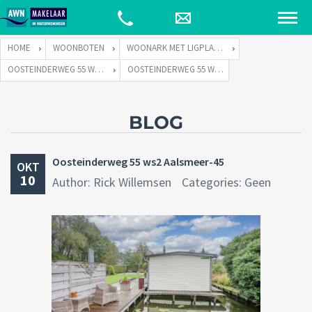
HOME
WOONBOTEN
WOONARK MET LIGPLAATS
OOSTEINDERWEG 55 WS-2 TE 1432 AD AALSMEER
OOSTEINDERWEG 55 WS2 AALSMEER-45
BLOG
Oosteinderweg 55 ws2 Aalsmeer-45
OKT
10
Author: Rick Willemsen
Categories: Geen