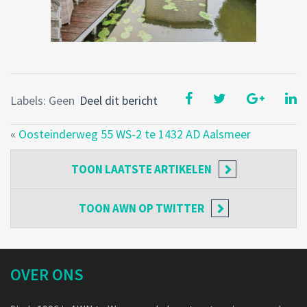
Labels: Geen
Deel dit bericht
«
Oosteinderweg 55 WS-2 te 1432 AD Aalsmeer
TOON
LAATSTE ARTIKELEN
TOON
AWN OP TWITTER
OVER ONS