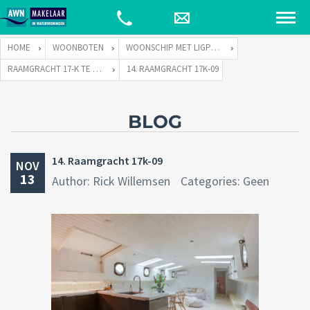
HOME
WOONBOTEN
WOONSCHIP MET LIGPLAATS
RAAMGRACHT 17-K TE 1011 KJ AMSTERDAM
14. RAAMGRACHT 17K-09
BLOG
14. Raamgracht 17k-09
NOV
13
Author: Rick Willemsen
Categories: Geen