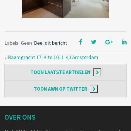
Labels: Geen
Deel dit bericht
«
Raamgracht 17-K te 1011 KJ Amsterdam
TOON
LAATSTE ARTIKELEN
TOON
AWN OP TWITTER
OVER ONS