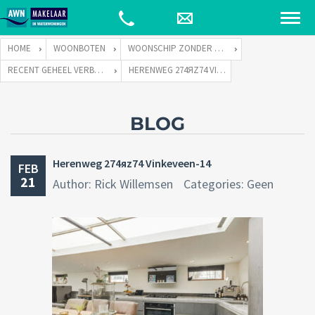
HOME
WOONBOTEN
WOONSCHIP ZONDER LIGPLAATS
RECENT GEHEEL VERBOUWD WOONSCHIP ZONDER LIGPLAATS.
HERENWEG 274ЯZ74 VINKEVEEN-14
BLOG
Herenweg 274яz74 Vinkeveen-14
FEB
21
Author: Rick Willemsen
Categories: Geen