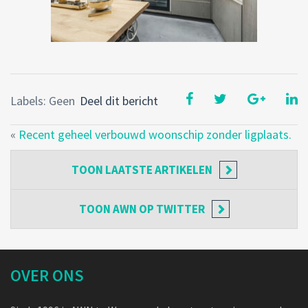
Labels: Geen
Deel dit bericht
«
Recent geheel verbouwd woonschip zonder ligplaats.
TOON
LAATSTE ARTIKELEN
TOON
AWN OP TWITTER
OVER ONS