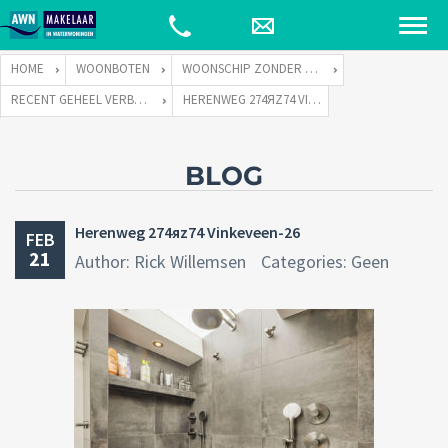
HOME
WOONBOTEN
WOONSCHIP ZONDER LIGPLAATS
RECENT GEHEEL VERBOUWD WOONSCHIP ZONDER LIGPLAATS.
HERENWEG 274ЯZ74 VINKEVEEN-26
BLOG
Herenweg 274яz74 Vinkeveen-26
FEB
21
Author: Rick Willemsen
Categories: Geen