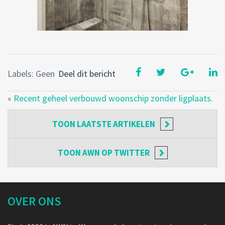
Labels: Geen
Deel dit bericht
«
Recent geheel verbouwd woonschip zonder ligplaats.
TOON
LAATSTE ARTIKELEN
TOON
AWN OP TWITTER
OVER ONS