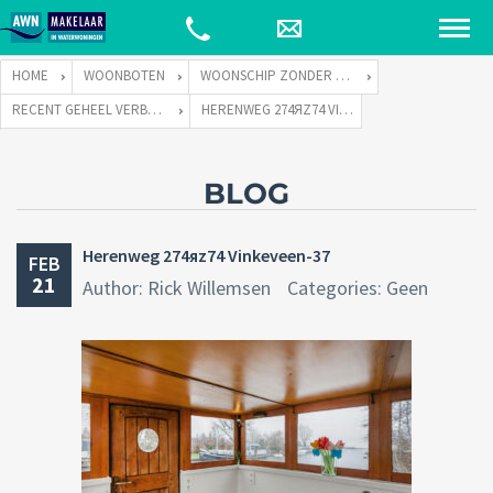
HOME
WOONBOTEN
WOONSCHIP ZONDER LIGPLAATS
RECENT GEHEEL VERBOUWD WOONSCHIP ZONDER LIGPLAATS.
HERENWEG 274ЯZ74 VINKEVEEN-37
BLOG
Herenweg 274яz74 Vinkeveen-37
FEB
21
Author: Rick Willemsen
Categories: Geen