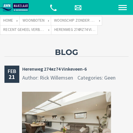
HOME
WOONBOTEN
WOONSCHIP ZONDER LIGPLAATS
RECENT GEHEEL VERBOUWD WOONSCHIP ZONDER LIGPLAATS.
HERENWEG 274ЯZ74 VINKEVEEN-6
BLOG
Herenweg 274яz74 Vinkeveen-6
FEB
21
Author: Rick Willemsen
Categories: Geen