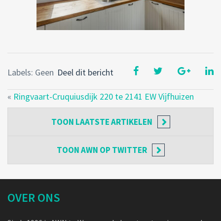
Labels: Geen
Deel dit bericht
«
Ringvaart-Cruquiusdijk 220 te 2141 EW Vijfhuizen
TOON
LAATSTE ARTIKELEN
TOON
AWN OP TWITTER
OVER ONS