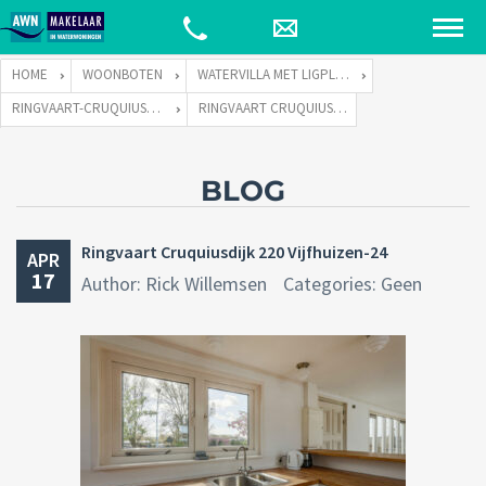
HOME
WOONBOTEN
WATERVILLA MET LIGPLAATS
RINGVAART-CRUQUIUSDIJK 220 TE 2141 EW VIJFHUIZEN
RINGVAART CRUQUIUSDIJK 220 VIJFHUIZEN-24
BLOG
Ringvaart Cruquiusdijk 220 Vijfhuizen-24
APR
17
Author: Rick Willemsen
Categories: Geen