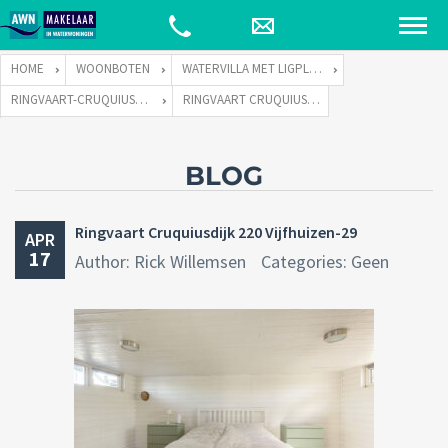
HOME
WOONBOTEN
WATERVILLA MET LIGPLAATS
RINGVAART-CRUQUIUSDIJK 220 TE 2141 EW VIJFHUIZEN
RINGVAART CRUQUIUSDIJK 220 VIJFHUIZEN-29
BLOG
Ringvaart Cruquiusdijk 220 Vijfhuizen-29
APR
17
Author: Rick Willemsen
Categories: Geen