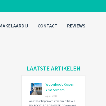
ADMIN LOGIN
MAKELAARDIJ
CONTACT
REVIEWS
Username
Password
Connect with:
LAATSTE ARTIKELEN
Woonboot Kopen
Forgot
SIGN IN
password?
Amsterdam
4 juni 2020
Remember me
Woonboot Kopen Amsterdam “IK HAD
EEN BOOTJE OP DE AMSTEL” Deze week