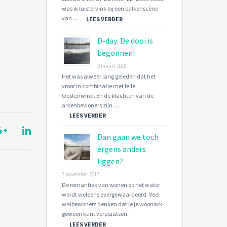
was ik luistervink bij een balkonscène
van …
LEES VERDER
D-day: De dooi is
begonnen!
2 maart 2018
Het was alweer lang geleden dat het
vroor in combinatie met felle
Oostenwind. En de klachten van de
arkenbewoners zijn …
LEES VERDER
Dan gaan we toch
ergens anders
liggen?
7 november 2017
De romantiek van wonen op het water
wordt weleens overgewaardeerd. Veel
walbewoners denken dat je je woonark
gewoon kunt verplaatsen …
LEES VERDER