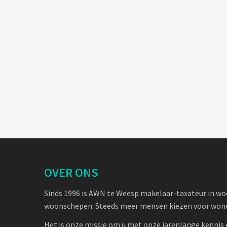
OVER ONS
Sinds 1996 is AWN te Weesp makelaar-taxateur in w
woonschepen. Steeds meer mensen kiezen voor wone
Het is onze missie om u met onze jarenlange kennis 