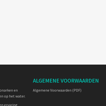
ALGEMENE VOORWAARDEN
oonarken en
Algemene Voorwaarden (PDF)
n op het water.
en ervaring