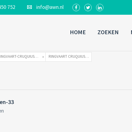
450 752
info@awn.nl
HOME
ZOEKEN
RINGVAART-CRUQUIUSDIJK 220 TE 2141 EW VIJFHUIZEN
RINGVAART CRUQUIUSDIJK 220 VIJFHUIZEN-33
zen-33
en