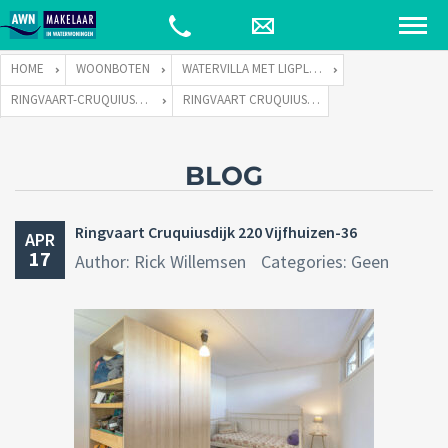
HOME
WOONBOTEN
WATERVILLA MET LIGPLAATS
RINGVAART-CRUQUIUSDIJK 220 TE 2141 EW VIJFHUIZEN
RINGVAART CRUQUIUSDIJK 220 VIJFHUIZEN-36
BLOG
Ringvaart Cruquiusdijk 220 Vijfhuizen-36
APR
17
Author: Rick Willemsen
Categories: Geen