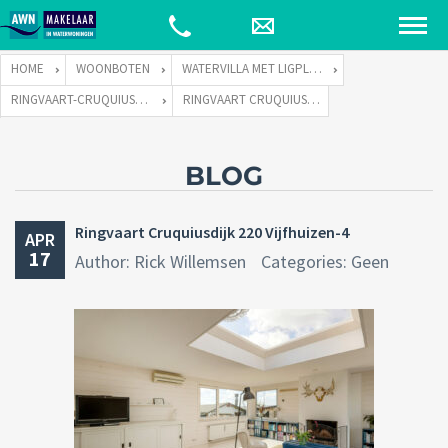
HOME
WOONBOTEN
WATERVILLA MET LIGPLAATS
RINGVAART-CRUQUIUSDIJK 220 TE 2141 EW VIJFHUIZEN
RINGVAART CRUQUIUSDIJK 220 VIJFHUIZEN-4
BLOG
Ringvaart Cruquiusdijk 220 Vijfhuizen-4
APR
17
Author: Rick Willemsen
Categories: Geen