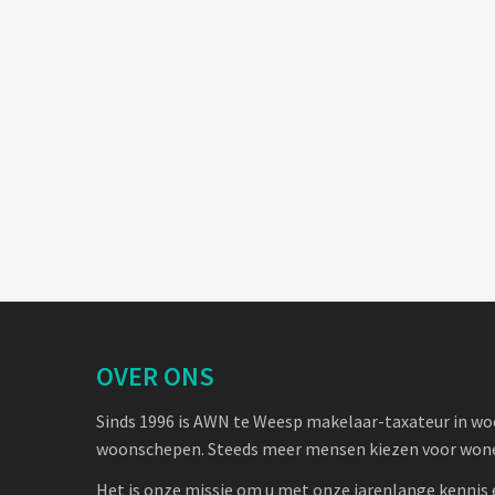
OVER ONS
Sinds 1996 is AWN te Weesp makelaar-taxateur in w
woonschepen. Steeds meer mensen kiezen voor wone
Het is onze missie om u met onze jarenlange kennis 