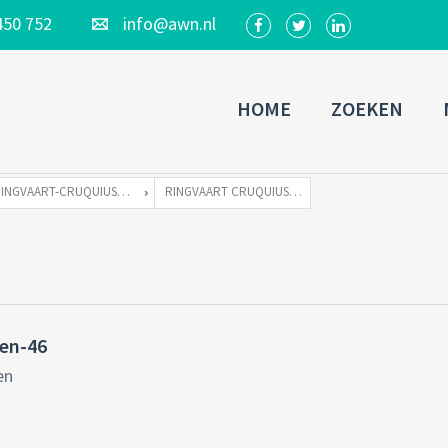
450 752
info@awn.nl
HOME
ZOEKEN
RINGVAART-CRUQUIUSDIJK 220 TE 2141 EW VIJFHUIZEN
RINGVAART CRUQUIUSDIJK 220 VIJFHUIZEN-46
zen-46
en