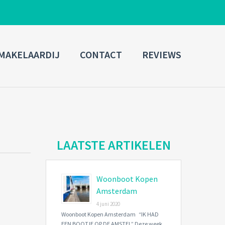
ADMIN LOGIN
MAKELAARDIJ
CONTACT
REVIEWS
Username
Password
Connect with:
LAATSTE ARTIKELEN
Woonboot Kopen
Forgot
SIGN IN
password?
Amsterdam
4 juni 2020
Remember me
Woonboot Kopen Amsterdam “IK HAD
EEN BOOTJE OP DE AMSTEL” Deze week