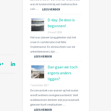
was ik luistervink bij een balkonscène
van …
LEES VERDER
D-day: De dooi is
begonnen!
2 maart 2018
Het was alweer lang geleden dat het
vroor in combinatie met felle
Oostenwind. En de klachten van de
arkenbewoners zijn …
LEES VERDER
Dan gaan we toch
ergens anders
liggen?
7 november 2017
De romantiek van wonen op het water
wordt weleens overgewaardeerd. Veel
walbewoners denken dat je je woonark
gewoon kunt verplaatsen …
LEES VERDER