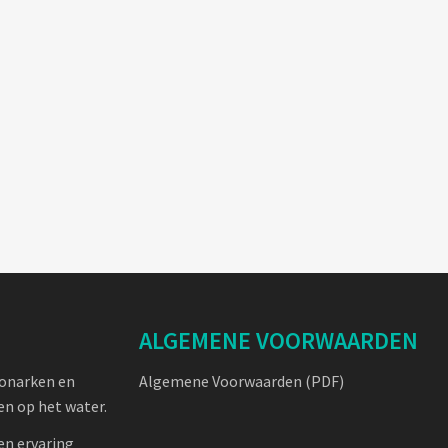
ALGEMENE VOORWAARDEN
oonarken en
Algemene Voorwaarden (PDF)
n op het water.
en ervaring