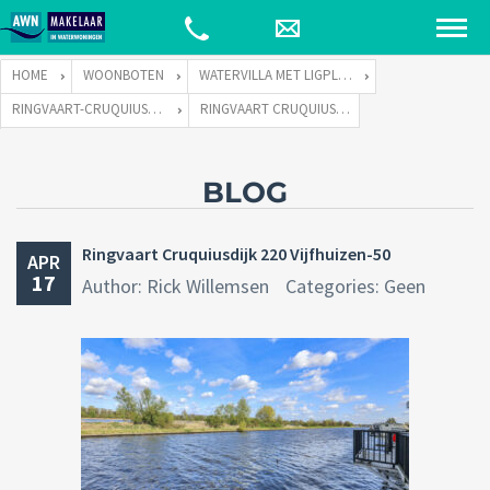
HOME
WOONBOTEN
WATERVILLA MET LIGPLAATS
RINGVAART-CRUQUIUSDIJK 220 TE 2141 EW VIJFHUIZEN
RINGVAART CRUQUIUSDIJK 220 VIJFHUIZEN-50
BLOG
Ringvaart Cruquiusdijk 220 Vijfhuizen-50
APR
17
Author: Rick Willemsen
Categories: Geen