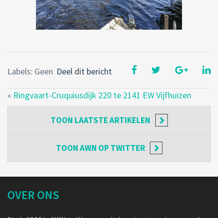
Labels: Geen
Deel dit bericht
«
Ringvaart-Cruquiusdijk 220 te 2141 EW Vijfhuizen
TOON
LAATSTE ARTIKELEN
TOON
AWN OP TWITTER
OVER ONS