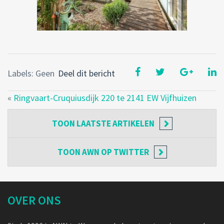
Labels: Geen
Deel dit bericht
«
Ringvaart-Cruquiusdijk 220 te 2141 EW Vijfhuizen
TOON
LAATSTE ARTIKELEN
TOON
AWN OP TWITTER
OVER ONS