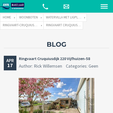
HOME
WOONBOTEN
WATERVILLA MET LIGPLAATS
RINGVAART-CRUQUIUSDIJK 220 TE 2141 EW VIJFHUIZEN
RINGVAART CRUQUIUSDIJK 220 VIJFHUIZEN-58
BLOG
Ringvaart Cruquiusdijk 220 Vijfhuizen-58
APR
17
Author: Rick Willemsen
Categories: Geen