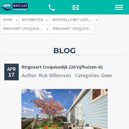
HOME
WOONBOTEN
WATERVILLA MET LIGPLAATS
RINGVAART-CRUQUIUSDIJK 220 TE 2141 EW VIJFHUIZEN
RINGVAART CRUQUIUSDIJK 220 VIJFHUIZEN-62
BLOG
Ringvaart Cruquiusdijk 220 Vijfhuizen-62
APR
17
Author: Rick Willemsen
Categories: Geen