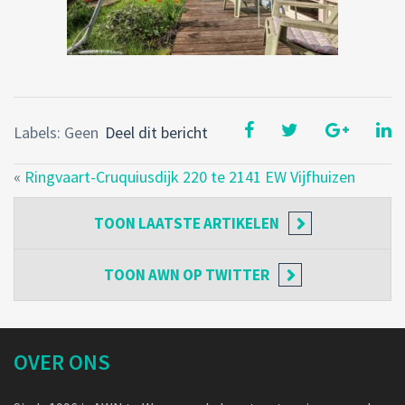
Labels: Geen
Deel dit bericht
«
Ringvaart-Cruquiusdijk 220 te 2141 EW Vijfhuizen
TOON
LAATSTE ARTIKELEN
TOON
AWN OP TWITTER
OVER ONS