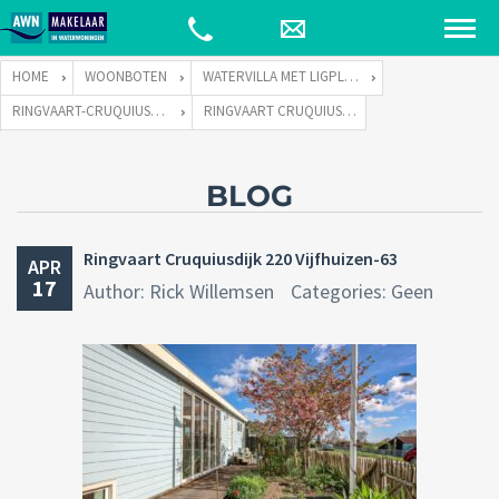
HOME
WOONBOTEN
WATERVILLA MET LIGPLAATS
RINGVAART-CRUQUIUSDIJK 220 TE 2141 EW VIJFHUIZEN
RINGVAART CRUQUIUSDIJK 220 VIJFHUIZEN-63
BLOG
Ringvaart Cruquiusdijk 220 Vijfhuizen-63
APR
17
Author: Rick Willemsen
Categories: Geen