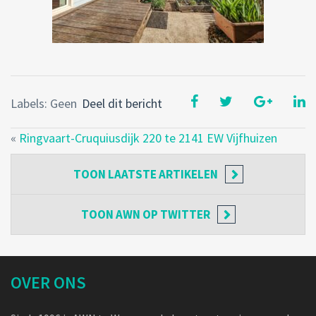
Labels: Geen
Deel dit bericht
«
Ringvaart-Cruquiusdijk 220 te 2141 EW Vijfhuizen
TOON
LAATSTE ARTIKELEN
TOON
AWN OP TWITTER
OVER ONS